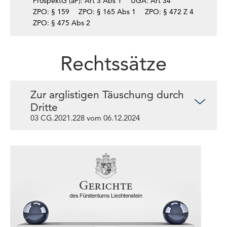
ProspektG (aF): Art 3 Abs 1
ÜGA: Art 34
ZPO: § 159
ZPO: § 165 Abs 1
ZPO: § 472 Z 4
ZPO: § 475 Abs 2
Rechtssätze
Zur arglistigen Täuschung durch
Dritte
03 CG.2021.228 vom 06.12.2024