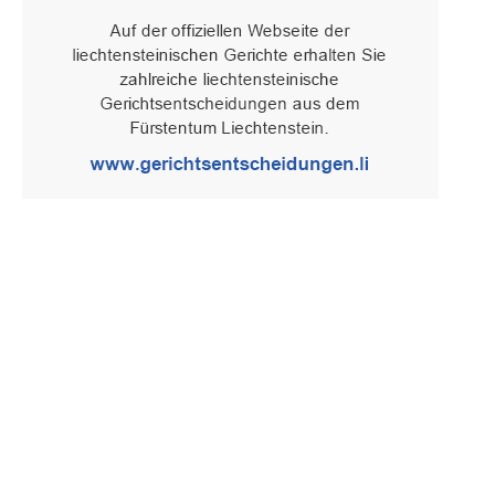
Oberster Gerichtshof des Fürstentums Liechtenstein
Spaniagasse 1, 9490 Vaduz, Fürstentum Liechtenstein, T +423 /
236 65 15 (Sekretariat)
IMPRESSUM