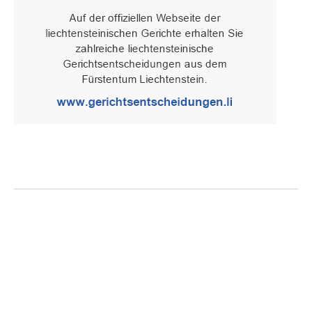
Oberster Gerichtshof des Fürstentums Liechtenstein
Spaniagasse 1, 9490 Vaduz, Fürstentum Liechtenstein, T +423 /
236 65 15 (Sekretariat)
IMPRESSUM