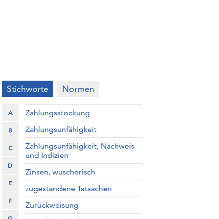
Stichworte
Normen
Zahlungsstockung
A
Zahlungsunfähigkeit
B
Zahlungsunfähigkeit, Nachweis
C
und Indizien
D
Zinsen, wuscherisch
E
zugestandene Tatsachen
F
Zurückweisung
G