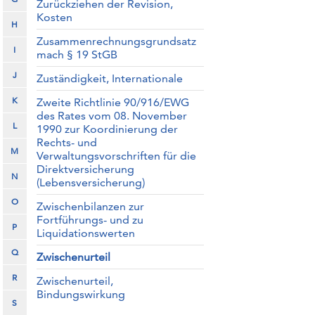
Zurückziehen der Revision,
Kosten
H
Zusammenrechnungsgrundsatz
I
mach § 19 StGB
J
Zuständigkeit, Internationale
K
Zweite Richtlinie 90/916/EWG
des Rates vom 08. November
L
1990 zur Koordinierung der
Rechts- und
M
Verwaltungsvorschriften für die
Direktversicherung
N
(Lebensversicherung)
O
Zwischenbilanzen zur
Fortführungs- und zu
P
Liquidationswerten
Q
Zwischenurteil
R
Zwischenurteil,
Bindungswirkung
S