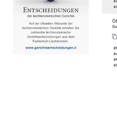
#
#
0
Be
#
#m
#
#S