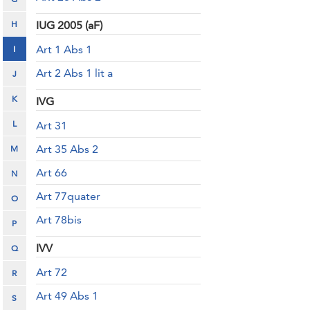
H
IUG 2005 (aF)
Art 1 Abs 1
I
Art 2 Abs 1 lit a
J
K
IVG
L
Art 31
Art 35 Abs 2
M
Art 66
N
Art 77quater
O
Art 78bis
P
IVV
Q
Art 72
R
Art 49 Abs 1
S