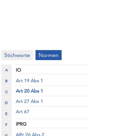
Stichworte
Normen
IO
A
Art 19 Abs 1
B
Art 20 Abs 1
C
Art 27 Abs 1
D
Art 67
E
IPRG
F
ARt 26 Abs 2
G