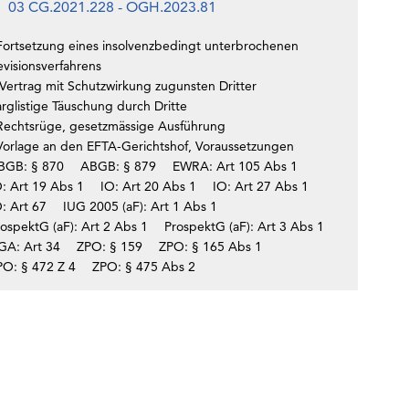
03 CG.2021.228 - OGH.2023.81
Fortsetzung eines insolvenzbedingt unterbrochenen
evisionsverfahrens
Vertrag mit Schutzwirkung zugunsten Dritter
rglistige Täuschung durch Dritte
Rechtsrüge, gesetzmässige Ausführung
Vorlage an den EFTA-Gerichtshof, Voraussetzungen
BGB: § 870
ABGB: § 879
EWRA: Art 105 Abs 1
O: Art 19 Abs 1
IO: Art 20 Abs 1
IO: Art 27 Abs 1
: Art 67
IUG 2005 (aF): Art 1 Abs 1
ospektG (aF): Art 2 Abs 1
ProspektG (aF): Art 3 Abs 1
GA: Art 34
ZPO: § 159
ZPO: § 165 Abs 1
PO: § 472 Z 4
ZPO: § 475 Abs 2