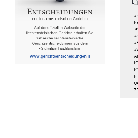
#
R
#
#a
#
#
A
I
IO
Pr
Ü
Z