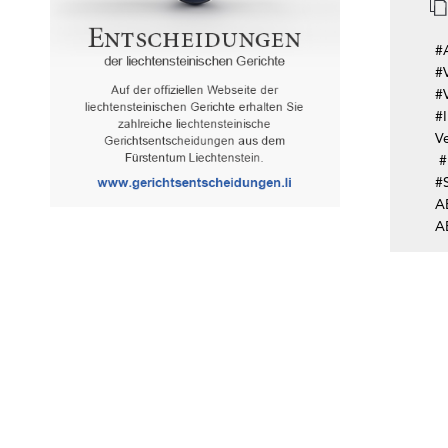
#A
#
#
#
V
#
#
A
A