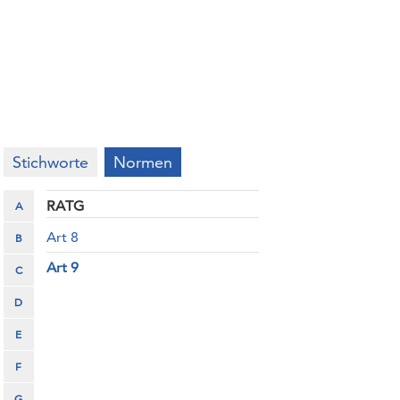
Stichworte
Normen
RATG
A
Art 8
B
Art 9
C
D
E
F
G