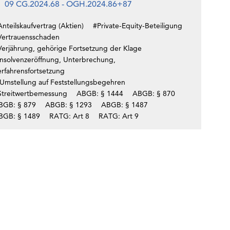
09 CG.2024.68 - OGH.2024.86+87
nteilskaufvertrag (Aktien)
#Private-Equity-Beteiligung
Vertrauensschaden
Verjährung, gehörige Fortsetzung der Klage
Insolvenzeröffnung, Unterbrechung,
erfahrensfortsetzung
Umstellung auf Feststellungsbegehren
Streitwertbemessung
ABGB: § 1444
ABGB: § 870
BGB: § 879
ABGB: § 1293
ABGB: § 1487
BGB: § 1489
RATG: Art 8
RATG: Art 9