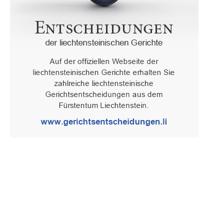
Oberster Gerichtshof des Fürstentums Liechtenstein
Spaniagasse 1, 9490 Vaduz, Fürstentum Liechtenstein, T +423 /
236 65 15 (Sekretariat)