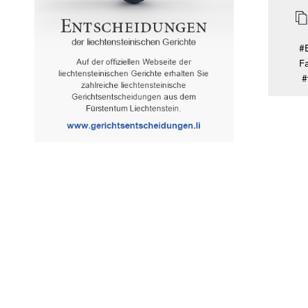
#
Fa
#