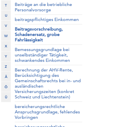
Beiträge an die betriebliche
T
Personalvorsorge
U
beitragspflichtiges Einkommen
V
Beitragsvorschreibung,
Schadenersatz, grobe
W
Fahrlässigkeit
X
Bemessungsgrundlage bei
unselbständiger Tätigkeit,
Y
schwankendes Einkommen
Z
Berechnung der AHV-Rente,
Berücksichtigung des
Ä
Gemeinschaftsrechts bei in- und
ausländischen
Ö
Versicherungszeiten (konkret
Schweiz und Liechtenstein)
Ü
bereicherungsrechtliche
Anspruchsgrundlage, fehlendes
Vorbringen
bereicherungsrechtliche