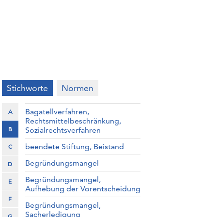
Stichworte
Normen
Bagatellverfahren,
A
Rechtsmittelbeschränkung,
B
Sozialrechtsverfahren
beendete Stiftung, Beistand
C
Begründungsmangel
D
Begründungsmangel,
E
Aufhebung der Vorentscheidung
F
Begründungsmangel,
Sacherledigung
G