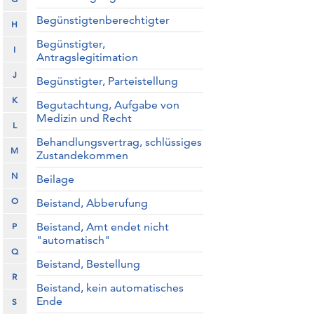
Begünstigtenberechtigter
H
Begünstigter,
I
Antragslegitimation
J
Begünstigter, Parteistellung
K
Begutachtung, Aufgabe von
Medizin und Recht
L
Behandlungsvertrag, schlüssiges
M
Zustandekommen
N
Beilage
O
Beistand, Abberufung
Beistand, Amt endet nicht
P
"automatisch"
Q
Beistand, Bestellung
R
Beistand, kein automatisches
Ende
S