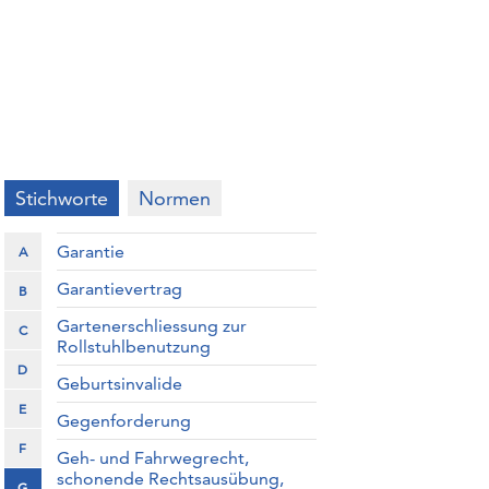
Stichworte
Normen
Garantie
A
Garantievertrag
B
Gartenerschliessung zur
C
Rollstuhlbenutzung
D
Geburtsinvalide
E
Gegenforderung
F
Geh- und Fahrwegrecht,
schonende Rechtsausübung,
G