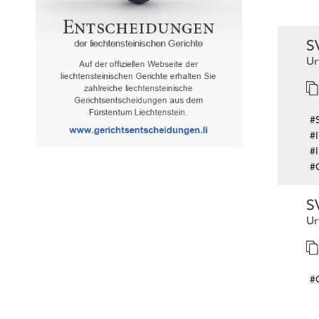
S
Ur
#
#
#I
#
S
Ur
#