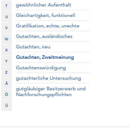
gewöhnlicher Aufenthalt
T
Gleichartigkeit, funktionell
U
Gratifikation, echte, unechte
V
Gutachten, ausländisches
W
Gutachten, neu
X
Gutachten, Zweitmeinung
Y
Gutachtenswürdigung
Z
gutachterliche Untersuchung
Ä
gutgläubiger Besitzerwerb und
Nachforschungspflichten
Ö
Ü