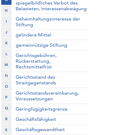
spiegelbildliches Verbot des
Belasteten, Interessenabwägung
H
Geheimhaltungsinteresse der
I
Stiftung
J
gelindere Mittel
K
gemeinnützige Stiftung
L
Gerichtsgebühren,
Rückerstattung,
M
Rechtsmittelfrist
N
Gerichtsstand des
Streitgegenstands
O
Gerichtsstandsvereinbarung,
P
Voraussetzungen
Q
Geringfügigkeitsgrenze
Geschäftsfähigkeit
R
Geschäftsgewandtheit
S