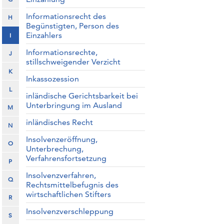
Informationsrecht des
H
Begünstigten, Person des
Einzahlers
I
Informationsrechte,
J
stillschweigender Verzicht
K
Inkassozession
L
inländische Gerichtsbarkeit bei
Unterbringung im Ausland
M
inländisches Recht
N
Insolvenzeröffnung,
O
Unterbrechung,
Verfahrensfortsetzung
P
Insolvenzverfahren,
Q
Rechtsmittelbefugnis des
wirtschaftlichen Stifters
R
Insolvenzverschleppung
S