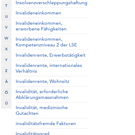
Insolvenzverschleppungshaftung
T
Invalideneinkommen
U
Invalideneinkommen,
V
erworbene Fähigkeiten
W
Invalideneinkommen,
Kompetenzniveau 2 der LSE
X
Invalidenrente, Erwerbstätigkeit
Y
Invalidenrente, internationales
Verhältnis
Z
Invalidenrente, Wohnsitz
Ä
Invalidität, erforderliche
Ö
Abklärungsmassnahmen
Ü
Invalidität, medizinische
Gutachten
invaliditätsfremde Faktoren
Invaliditätsgrad