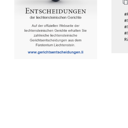
#
#
#
#
R