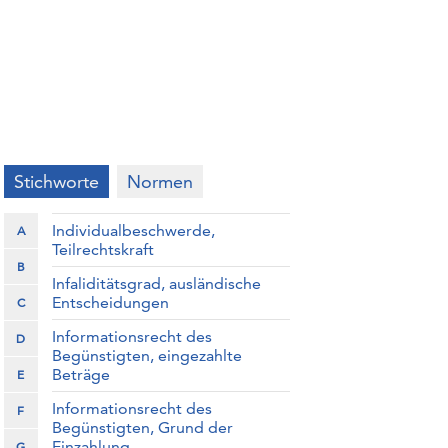
Stichworte
Normen
Individualbeschwerde,
A
Teilrechtskraft
B
Infaliditätsgrad, ausländische
Entscheidungen
C
Informationsrecht des
D
Begünstigten, eingezahlte
Beträge
E
Informationsrecht des
F
Begünstigten, Grund der
Einzahlung
G