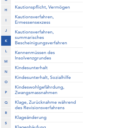
Kautionspflicht, Vermögen
H
Kautionsverfahren,
I
Ermessensexzess
J
Kautionsverfahren,
summarisches
K
Bescheinigungsverfahren
L
Kennenmüssen des
Insolvenzgrundes
M
Kindesunterhalt
N
Kindesunterhalt, Sozialhilfe
O
Kindeswohlgefährdung,
Zwangsmassnahmen
P
Klage, Zurücknahme während
Q
des Revisionsverfahrens
R
Klageänderung
S
Klagenhäufung