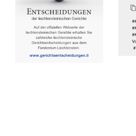
#
#
#
V
#