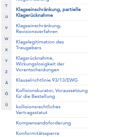
T
Klagseinschränkung, partielle
Klagerücknahme
U
Klagseinschränkung,
V
Revisionsverfahren
W
Klagslegitimation des
Treugebers
X
Klagsrücknahme,
Y
Wirkungslosigkeit der
Vorentscheidungen
Z
Klauselrichtlinie 93/13/EWG
Ä
Kollisionskurator, Voraussetzung
Ö
für die Bestellung
Ü
kollisionsrechtliches
Vertragsstatut
Kompensandoforderung
Konformitätssperre