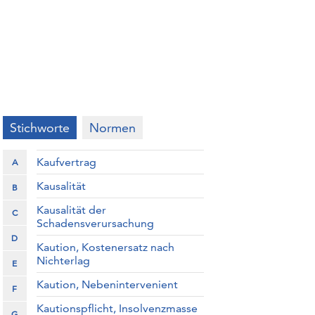
Stichworte
Normen
Kaufvertrag
A
Kausalität
B
Kausalität der
C
Schadensverursachung
D
Kaution, Kostenersatz nach
Nichterlag
E
Kaution, Nebenintervenient
F
Kautionspflicht, Insolvenzmasse
G