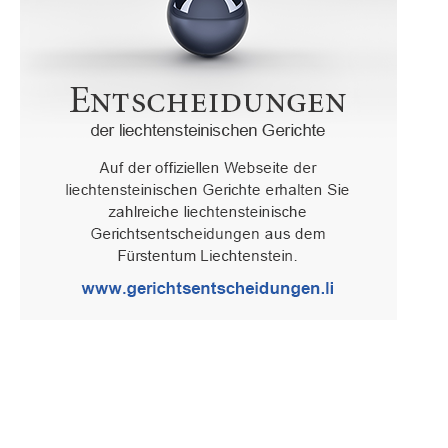
Oberster Gerichtshof des Fürstentums Liechtenstein