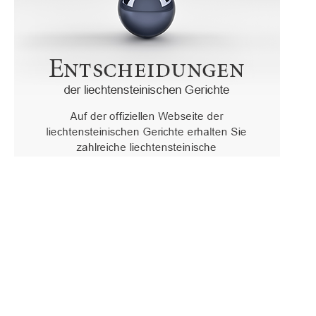
Oberster Gerichtshof des Fürstentums Liechtenstein