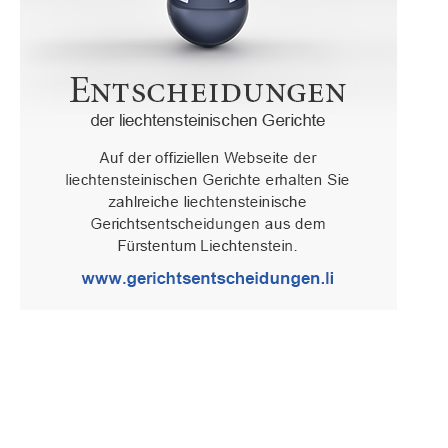
Oberster Gerichtshof des Fürstentums Liechtenstein