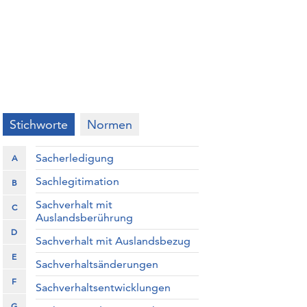
Stichworte
Normen
Sacherledigung
A
Sachlegitimation
B
Sachverhalt mit
C
Auslandsberührung
D
Sachverhalt mit Auslandsbezug
E
Sachverhaltsänderungen
F
Sachverhaltsentwicklungen
G