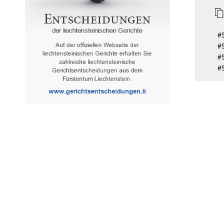
#S
#
#
#