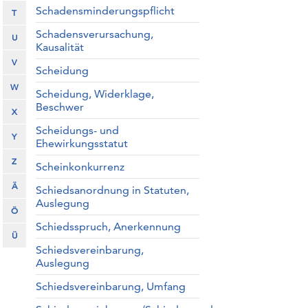
Schadensminderungspflicht
T
Schadensverursachung,
U
Kausalität
V
Scheidung
W
Scheidung, Widerklage,
Beschwer
X
Scheidungs- und
Y
Ehewirkungsstatut
Z
Scheinkonkurrenz
Ä
Schiedsanordnung in Statuten,
Auslegung
Ö
Schiedsspruch, Anerkennung
Ü
Schiedsvereinbarung,
Auslegung
Schiedsvereinbarung, Umfang