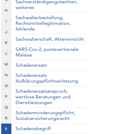
Sachverständigengutachten,
weiteres
H
Sachwalterbestellung,
I
Rechtsmittellegitimation,
fehlende
J
Sachwalterschaft, Akteneinsicht
K
SARS-Cov-2, postexertionale
L
Malaise
M
Schadenersatz
Schadenersatz
N
Aufklärungspflichtverletzung
O
Schadenersatzanspruch,
wertlose Beratungen und
P
Dienstleistungen
Q
Schadenminderungspflicht,
Sozialversicherungsrecht
R
Schadensbegriff
S