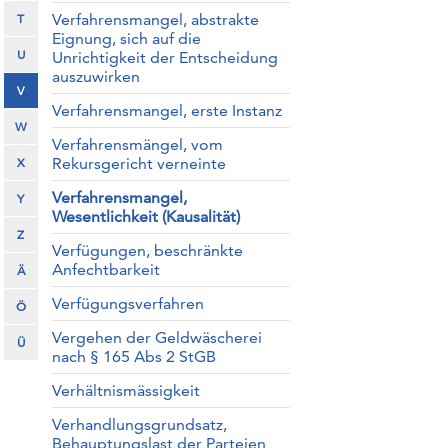
Verfahrensmangel, abstrakte
T
Eignung, sich auf die
U
Unrichtigkeit der Entscheidung
auszuwirken
V
Verfahrensmangel, erste Instanz
W
Verfahrensmängel, vom
Rekursgericht verneinte
X
Verfahrensmangel,
Y
Wesentlichkeit (Kausalität)
Z
Verfügungen, beschränkte
Anfechtbarkeit
Ä
Verfügungsverfahren
Ö
Vergehen der Geldwäscherei
Ü
nach § 165 Abs 2 StGB
Verhältnismässigkeit
Verhandlungsgrundsatz,
Behauptungslast der Parteien