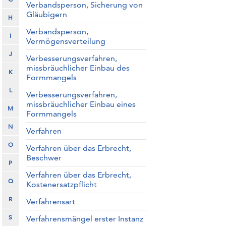
Verbandsperson, Sicherung von
Gläubigern
H
Verbandsperson,
I
Vermögensverteilung
J
Verbesserungsverfahren,
missbräuchlicher Einbau des
K
Formmangels
L
Verbesserungsverfahren,
missbräuchlicher Einbau eines
M
Formmangels
N
Verfahren
O
Verfahren über das Erbrecht,
Beschwer
P
Verfahren über das Erbrecht,
Q
Kostenersatzpflicht
R
Verfahrensart
S
Verfahrensmängel erster Instanz