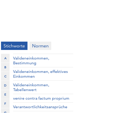
Stichworte
Normen
Valideneinkommen,
A
Bestimmung
B
Valideneinkommen, effektives
Einkommen
C
Valideneinkommen,
D
Tabellenwert
E
venire contra factum proprium
F
Verantwortlichkeitsansprüche
G