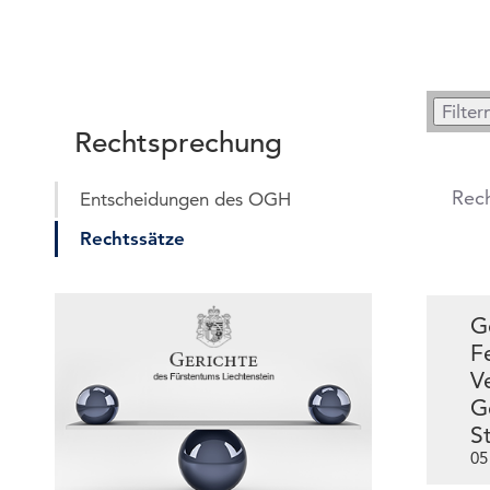
Rechtsprechung
Rec
Entscheidungen des OGH
Rechtssätze
G
F
V
G
S
05