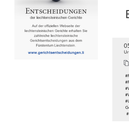
0
Ur
#
#F
#V
#
#
G
#