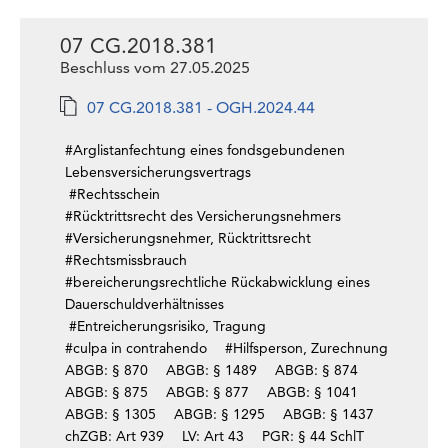
07 CG.2018.381
Beschluss vom 27.05.2025
07 CG.2018.381 - OGH.2024.44
#Arglistanfechtung eines fondsgebundenen
Lebensversicherungsvertrags
#Rechtsschein
#Rücktrittsrecht des Versicherungsnehmers
#Versicherungsnehmer, Rücktrittsrecht
#Rechtsmissbrauch
#bereicherungsrechtliche Rückabwicklung eines
Dauerschuldverhältnisses
#Entreicherungsrisiko, Tragung
#culpa in contrahendo
#Hilfsperson, Zurechnung
ABGB: § 870
ABGB: § 1489
ABGB: § 874
ABGB: § 875
ABGB: § 877
ABGB: § 1041
ABGB: § 1305
ABGB: § 1295
ABGB: § 1437
chZGB: Art 939
LV: Art 43
PGR: § 44 SchlT